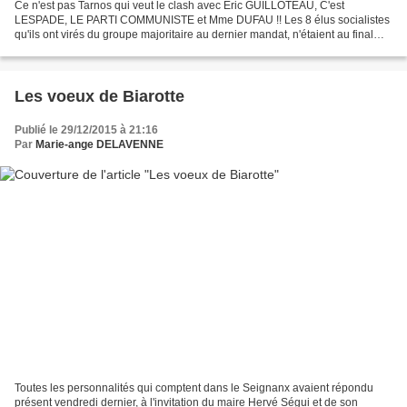
Ce n'est pas Tarnos qui veut le clash avec Eric GUILLOTEAU, C'est
LESPADE, LE PARTI COMMUNISTE et Mme DUFAU !! Les 8 élus socialistes
qu'ils ont virés du groupe majoritaire au dernier mandat, n'étaient au final
que des "dommages colatéraux" , la vrai...
Les voeux de Biarotte
Publié le 29/12/2015 à 21:16
Par
Marie-ange DELAVENNE
Toutes les personnalités qui comptent dans le Seignanx avaient répondu
présent vendredi dernier, à l'invitation du maire Hervé Ségui et de son