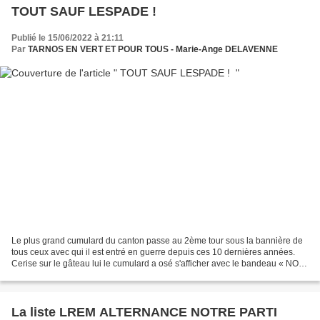
TOUT SAUF LESPADE !
Publié le 15/06/2022 à 21:11
Par
TARNOS EN VERT ET POUR TOUS - Marie-Ange DELAVENNE
Le plus grand cumulard du canton passe au 2ème tour sous la bannière de
tous ceux avec qui il est entré en guerre depuis ces 10 dernières années.
Cerise sur le gâteau lui le cumulard a osé s'afficher avec le bandeau « NON
AU CUMUL DES MANDATS » JM LESPADE...
La liste LREM ALTERNANCE NOTRE PARTI