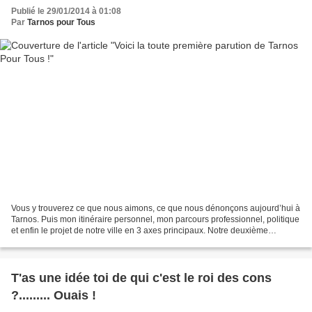
Publié le 29/01/2014 à 01:08
Par
Tarnos pour Tous
Vous y trouverez ce que nous aimons, ce que nous dénonçons aujourd’hui à
Tarnos. Puis mon itinéraire personnel, mon parcours professionnel, politique
et enfin le projet de notre ville en 3 axes principaux. Notre deuxième
parution sera consacrée, en grande...
T'as une idée toi de qui c'est le roi des cons
?......... Ouais !