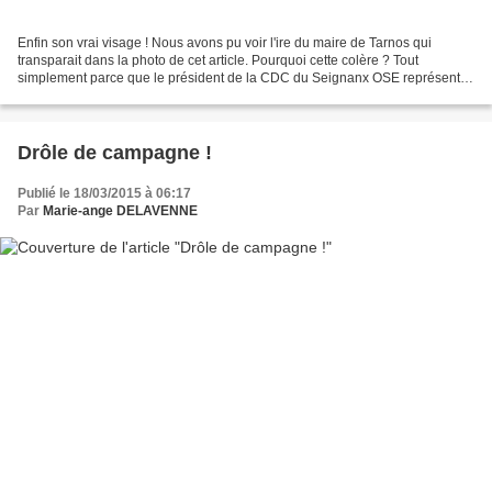
Enfin son vrai visage ! Nous avons pu voir l'ire du maire de Tarnos qui
transparait dans la photo de cet article. Pourquoi cette colère ? Tout
simplement parce que le président de la CDC du Seignanx OSE représenter
la délibération sur la TEOM. Ceci est...
Drôle de campagne !
Publié le 18/03/2015 à 06:17
Par
Marie-ange DELAVENNE