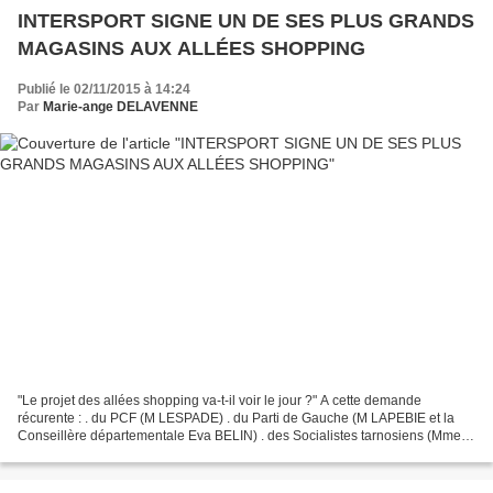
INTERSPORT SIGNE UN DE SES PLUS GRANDS
MAGASINS AUX ALLÉES SHOPPING
Publié le 02/11/2015 à 14:24
Par
Marie-ange DELAVENNE
"Le projet des allées shopping va-t-il voir le jour ?" A cette demande
récurente : . du PCF (M LESPADE) . du Parti de Gauche (M LAPEBIE et la
Conseillère départementale Eva BELIN) . des Socialistes tarnosiens (Mmes
DUFAU et DUPRE), . de la droite Tarnosienne...