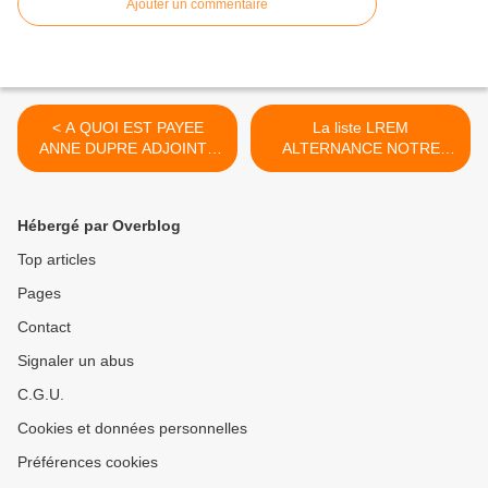
Ajouter un commentaire
< A QUOI EST PAYEE
La liste LREM
ANNE DUPRE ADJOINTE
ALTERNANCE NOTRE
AU SOCIAL ?
PARTI C'EST TARNOS "tout
le monde c'est la famille" >
Hébergé par Overblog
Top articles
Pages
Contact
Signaler un abus
C.G.U.
Cookies et données personnelles
Préférences cookies