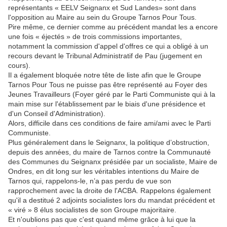
représentants « EELV Seignanx et Sud Landes» sont dans
l'opposition au Maire au sein du Groupe Tarnos Pour Tous.
Pire même, ce dernier comme au précédent mandat les a encore
une fois « éjectés » de trois commissions importantes,
notamment la commission d'appel d'offres ce qui a obligé à un
recours devant le Tribunal Administratif de Pau (jugement en
cours).
Il a également bloquée notre tête de liste afin que le Groupe
Tarnos Pour Tous ne puisse pas être représenté au Foyer des
Jeunes Travailleurs (Foyer géré par le Parti Communiste qui à la
main mise sur l'établissement par le biais d'une présidence et
d'un Conseil d'Administration).
Alors, difficile dans ces conditions de faire ami/ami avec le Parti
Communiste.
Plus généralement dans le Seignanx, la politique d’obstruction,
depuis des années, du maire de Tarnos contre la Communauté
des Communes du Seignanx présidée par un socialiste, Maire de
Ondres, en dit long sur les véritables intentions du Maire de
Tarnos qui, rappelons-le, n’a pas perdu de vue son
rapprochement avec la droite de l'ACBA. Rappelons également
qu'il a destitué 2 adjoints socialistes lors du mandat précédent et
« viré » 8 élus socialistes de son Groupe majoritaire.
Et n'oublions pas que c'est quand même grâce à lui que la