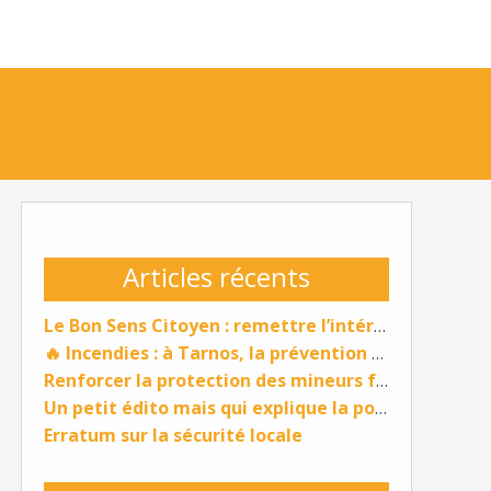
Articles récents
Le Bon Sens Citoyen : remettre l’intérêt général au cœur de l’action publique
🔥 Incendies : à Tarnos, la prévention ne peut plus attendre
Renforcer la protection des mineurs face aux violences sexuelles
Un petit édito mais qui explique la position du groupe tarnos pour tous :
Erratum sur la sécurité locale