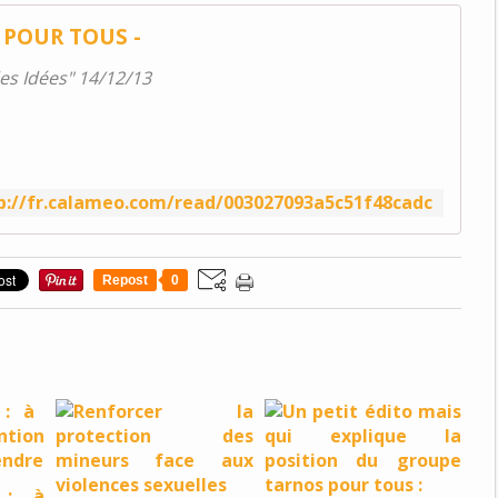
 POUR TOUS -
es Idées" 14/12/13
p://fr.calameo.com/read/003027093a5c51f48cadc
Repost
0
 : à