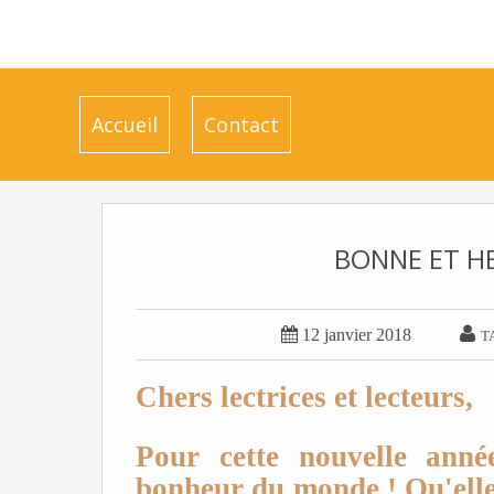
Accueil
Contact
BONNE ET H


12 janvier 2018
T
Chers lectrices et lecteurs,
Pour cette nouvelle ann
bonheur du monde ! Qu'elle