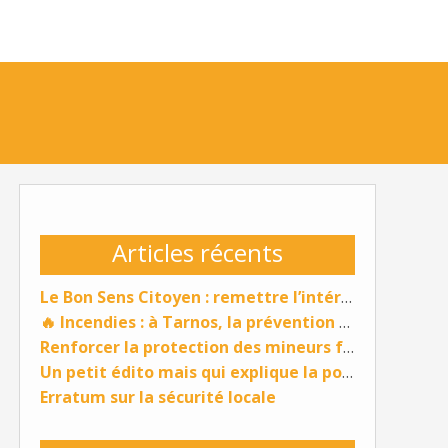
Articles récents
Le Bon Sens Citoyen : remettre l’intérêt général au cœur de l’action publique
🔥 Incendies : à Tarnos, la prévention ne peut plus attendre
Renforcer la protection des mineurs face aux violences sexuelles
Un petit édito mais qui explique la position du groupe tarnos pour tous :
Erratum sur la sécurité locale